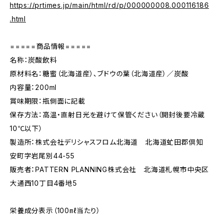
https://prtimes.jp/main/html/rd/p/000000008.000116186
.html
=====商品情報=====
名称：炭酸飲料
原材料名：糖蜜（北海道産）、ブドウの葉（北海道産）／炭酸
内容量：200ml
賞味期限：瓶側面に記載
保存方法：高温・直射日光を避けて保管ください（開封後要冷蔵
10℃以下）
製造所：株式会社デリシャスフロム北海道 北海道虻田郡倶知
安町字岩尾別44-55
販売者：PATTERN PLANNING株式会社 北海道札幌市中央区
大通西10丁目4番地5
栄養成分表示（100㎖当たり）