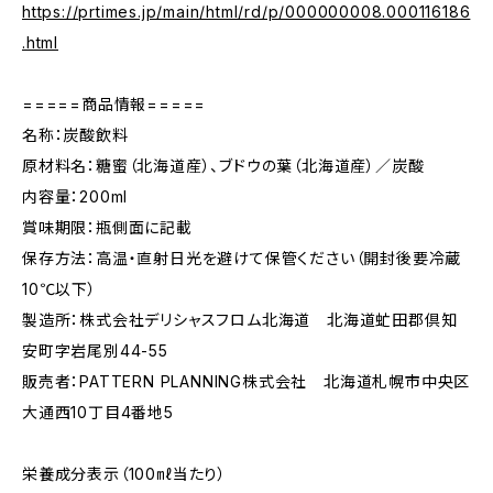
https://prtimes.jp/main/html/rd/p/000000008.000116186
.html
=====商品情報=====
名称：炭酸飲料
原材料名：糖蜜（北海道産）、ブドウの葉（北海道産）／炭酸
内容量：200ml
賞味期限：瓶側面に記載
保存方法：高温・直射日光を避けて保管ください（開封後要冷蔵
10℃以下）
製造所：株式会社デリシャスフロム北海道 北海道虻田郡倶知
安町字岩尾別44-55
販売者：PATTERN PLANNING株式会社 北海道札幌市中央区
大通西10丁目4番地5
栄養成分表示（100㎖当たり）